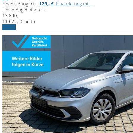
Finanzierung mtl.
129,- €
Finanzierung mtl.
Unser Angebotspreis:
13.890,-
11.672,- € netto
Details