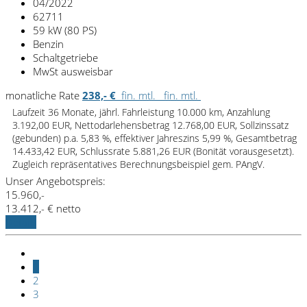
04/2022
62711
59 kW (80 PS)
Benzin
Schaltgetriebe
MwSt ausweisbar
monatliche Rate
238,- €
fin. mtl.
fin. mtl.
Laufzeit 36 Monate, jährl. Fahrleistung 10.000 km, Anzahlung
3.192,00 EUR, Nettodarlehensbetrag 12.768,00 EUR, Sollzinssatz
(gebunden) p.a. 5,83 %, effektiver Jahreszins 5,99 %, Gesamtbetrag
14.433,42 EUR, Schlussrate 5.881,26 EUR (Bonität vorausgesetzt).
Zugleich repräsentatives Berechnungsbeispiel gem. PAngV.
Unser Angebotspreis:
15.960,-
13.412,- € netto
Details
1
2
3