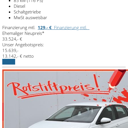
85 kW (116 PS)
Diesel
Schaltgetriebe
MwSt ausweisbar
Finanzierung mtl.
129,- €
Finanzierung mtl.
Ehemaliger Neupreis*
33.524,- €
Unser Angebotspreis:
15.639,-
13.142,- € netto
Details