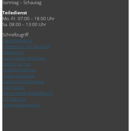
Sonntag – Schautag
Teiledienst
Mo.-Fr. 07:00 – 18:00 Uhr
Sa. 08:00 – 13:00 Uhr
Schnellzugriff
Fahrzeugbörse
Erweiterter GW Bestand
Mietwagen
Aus unserer Werbung
Service Termin
Ansprechpartner
Stellenangebote
Datenschutzhinweise
Impressum
Barrierefreiheitserklärung
EU Data Act
Hinweisgeberportal