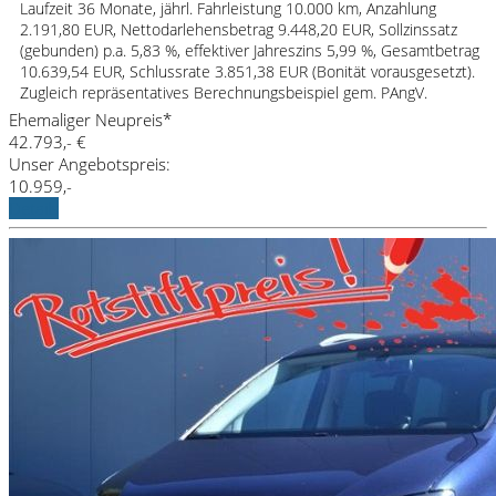
Laufzeit 36 Monate, jährl. Fahrleistung 10.000 km, Anzahlung
2.191,80 EUR, Nettodarlehensbetrag 9.448,20 EUR, Sollzinssatz
(gebunden) p.a. 5,83 %, effektiver Jahreszins 5,99 %, Gesamtbetrag
10.639,54 EUR, Schlussrate 3.851,38 EUR (Bonität vorausgesetzt).
Zugleich repräsentatives Berechnungsbeispiel gem. PAngV.
Ehemaliger Neupreis*
42.793,- €
Unser Angebotspreis:
10.959,-
Details