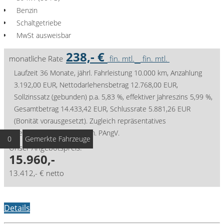
Benzin
Schaltgetriebe
MwSt ausweisbar
238,- €
monatliche Rate
fin. mtl.
fin. mtl.
Laufzeit 36 Monate, jährl. Fahrleistung 10.000 km, Anzahlung
3.192,00 EUR, Nettodarlehensbetrag 12.768,00 EUR,
Sollzinssatz (gebunden) p.a. 5,83 %, effektiver Jahreszins 5,99 %,
Gesamtbetrag 14.433,42 EUR, Schlussrate 5.881,26 EUR
(Bonität vorausgesetzt). Zugleich repräsentatives
Berechnungsbeispiel gem. PAngV.
0
Gemerkte Fahrzeuge
Unser Angebotspreis:
15.960,-
13.412,- € netto
Details