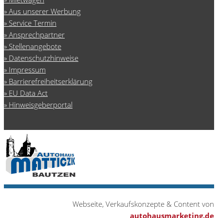
Aus unserer Werbung
Service Termin
Ansprechpartner
Stellenangebote
Datenschutzhinweise
Impressum
Barrierefreiheitserklärung
EU Data Act
Hinweisgeberportal
Webseite, Verkaufskonzepte & Content von
autohausmarketing.de