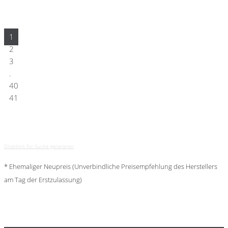
1
2
3
.
40
41
Direktlink für Suche generieren
* Ehemaliger Neupreis (Unverbindliche Preisempfehlung des Herstellers
am Tag der Erstzulassung)