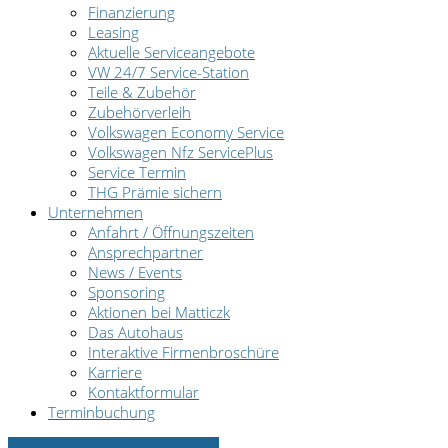
Finanzierung
Leasing
Aktuelle Serviceangebote
VW 24/7 Service-Station
Teile & Zubehör
Zubehörverleih
Volkswagen Economy Service
Volkswagen Nfz ServicePlus
Service Termin
THG Prämie sichern
Unternehmen
Anfahrt / Öffnungszeiten
Ansprechpartner
News / Events
Sponsoring
Aktionen bei Matticzk
Das Autohaus
Interaktive Firmenbroschüre
Karriere
Kontaktformular
Terminbuchung
» Zurück zu den Suchergebnissen