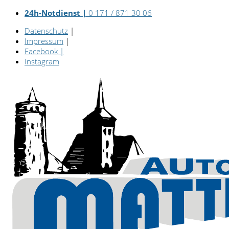
24h-Notdienst |
0 171 / 871 30 06
Datenschutz
|
Impressum
|
Facebook
|
Instagram