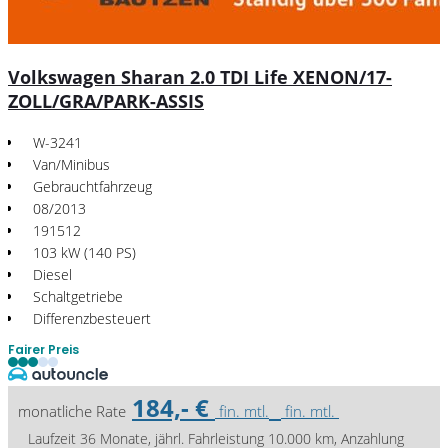
Volkswagen Sharan 2.0 TDI Life XENON/17-
ZOLL/GRA/PARK-ASSIS
W-3241
Van/Minibus
Gebrauchtfahrzeug
08/2013
191512
103 kW (140 PS)
Diesel
Schaltgetriebe
Differenzbesteuert
Fairer Preis
184,- €
monatliche Rate
fin. mtl.
fin. mtl.
Laufzeit 36 Monate, jährl. Fahrleistung 10.000 km, Anzahlung