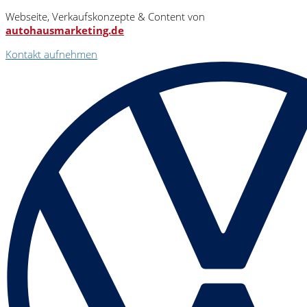
Webseite, Verkaufskonzepte & Content von
autohausmarketing.de
Kontakt aufnehmen