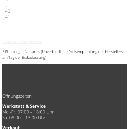
.
40
41
Direktlink für Suche generieren
* Ehemaliger Neupreis (Unverbindliche Preisempfehlung des Herstellers
am Tag der Erstzulassung)
Öffnungszeiten
Werkstatt & Service
Mo.-Fr. 07:00 – 18:00 Uhr
Sa. 08:00 – 13.00 Uhr
Verkauf