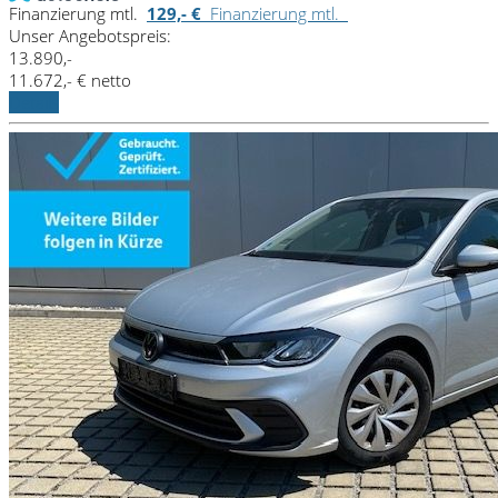
Finanzierung mtl.
129,- €
Finanzierung mtl.
Unser Angebotspreis:
13.890,-
11.672,- € netto
Details