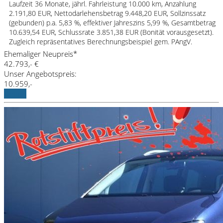
Laufzeit 36 Monate, jährl. Fahrleistung 10.000 km, Anzahlung
2.191,80 EUR, Nettodarlehensbetrag 9.448,20 EUR, Sollzinssatz
(gebunden) p.a. 5,83 %, effektiver Jahreszins 5,99 %, Gesamtbetrag
10.639,54 EUR, Schlussrate 3.851,38 EUR (Bonität vorausgesetzt).
Zugleich repräsentatives Berechnungsbeispiel gem. PAngV.
Ehemaliger Neupreis*
42.793,- €
Unser Angebotspreis:
10.959,-
Details