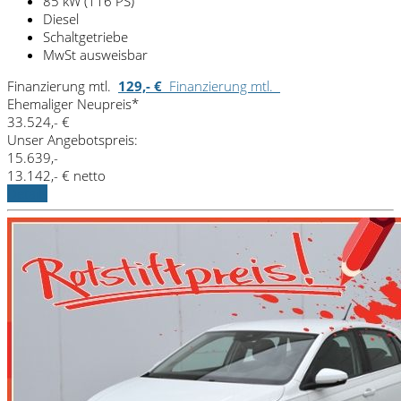
85 kW (116 PS)
Diesel
Schaltgetriebe
MwSt ausweisbar
Finanzierung mtl.
129,- €
Finanzierung mtl.
Ehemaliger Neupreis*
33.524,- €
Unser Angebotspreis:
15.639,-
13.142,- € netto
Details