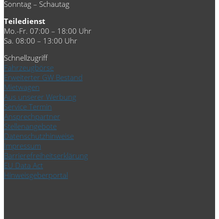
Sonntag – Schautag
Teiledienst
Mo.-Fr. 07:00 – 18:00 Uhr
Sa. 08:00 – 13:00 Uhr
Schnellzugriff
Fahrzeugbörse
Erweiterter GW Bestand
Mietwagen
Aus unserer Werbung
Service Termin
Ansprechpartner
Stellenangebote
Datenschutzhinweise
Impressum
Barrierefreiheitserklärung
EU Data Act
Hinweisgeberportal