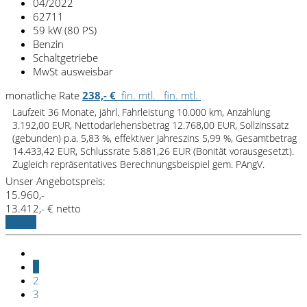
04/2022
62711
59 kW (80 PS)
Benzin
Schaltgetriebe
MwSt ausweisbar
monatliche Rate
238,- €
fin. mtl.
fin. mtl.
Laufzeit 36 Monate, jährl. Fahrleistung 10.000 km, Anzahlung
3.192,00 EUR, Nettodarlehensbetrag 12.768,00 EUR, Sollzinssatz
(gebunden) p.a. 5,83 %, effektiver Jahreszins 5,99 %, Gesamtbetrag
14.433,42 EUR, Schlussrate 5.881,26 EUR (Bonität vorausgesetzt).
Zugleich repräsentatives Berechnungsbeispiel gem. PAngV.
Unser Angebotspreis:
15.960,-
13.412,- € netto
Details
1
2
3