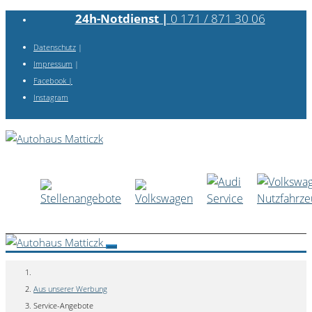
24h-Notdienst |
0 171 / 871 30 06
Datenschutz
|
Impressum
|
Facebook
|
Instagram
Aus unserer Werbung
Service-Angebote