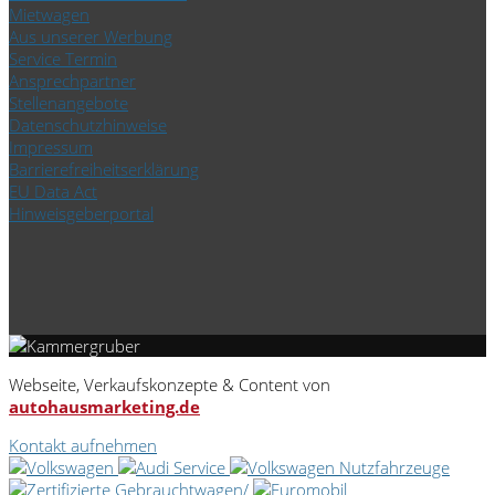
Mietwagen
Aus unserer Werbung
Service Termin
Ansprechpartner
Stellenangebote
Datenschutzhinweise
Impressum
Barrierefreiheitserklärung
EU Data Act
Hinweisgeberportal
Webseite, Verkaufskonzepte & Content von
autohausmarketing.de
Kontakt aufnehmen