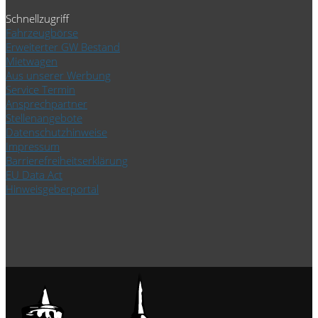
Schnellzugriff
Fahrzeugbörse
Erweiterter GW Bestand
Mietwagen
Aus unserer Werbung
Service Termin
Ansprechpartner
Stellenangebote
Datenschutzhinweise
Impressum
Barrierefreiheitserklärung
EU Data Act
Hinweisgeberportal