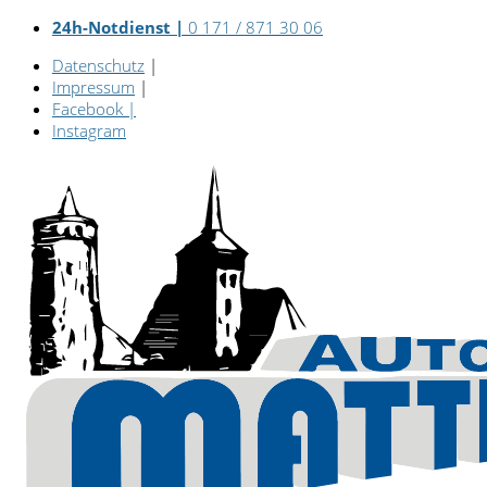
24h-Notdienst |
0 171 / 871 30 06
Datenschutz
|
Impressum
|
Facebook
|
Instagram