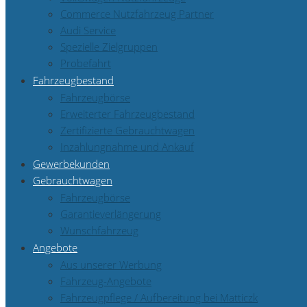
Commerce Nutzfahrzeug Partner
Audi Service
Spezielle Zielgruppen
Probefahrt
Fahrzeugbestand
Fahrzeugbörse
Erweiterter Fahrzeugbestand
Zertifizierte Gebrauchtwagen
Inzahlungnahme und Ankauf
Gewerbekunden
Gebrauchtwagen
Fahrzeugbörse
Garantieverlängerung
Wunschfahrzeug
Angebote
Aus unserer Werbung
Fahrzeug-Angebote
Fahrzeugpflege / Aufbereitung bei Matticzk