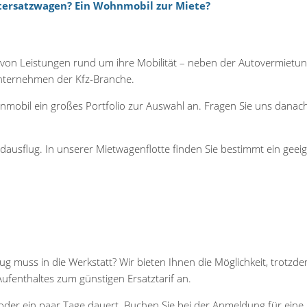
ersatzwagen? Ein Wohnmobil zur Miete?
m von Leistungen rund um ihre Mobilität – neben der Autovermietu
Unternehmen der Kfz-Branche.
mobil ein großes Portfolio zur Auswahl an. Fragen Sie uns danach
dausflug. In unserer Mietwagenflotte finden Sie bestimmt ein geei
 muss in die Werkstatt? Wir bieten Ihnen die Möglichkeit, trotzde
Aufenthaltes zum günstigen Ersatztarif an.
er ein paar Tage dauert. Buchen Sie bei der Anmeldung für eine un