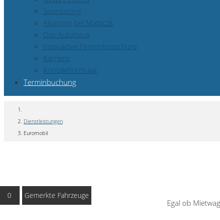
Sponsoring
Aktionen bei Matticzk
Das Autohaus
Interaktive Firmenbroschüre
Karriere
Kontaktformular
Terminbuchung
Dienstleistungen
Euromobil
0
Gemerkte Fahrzeuge
Egal ob Mietwag