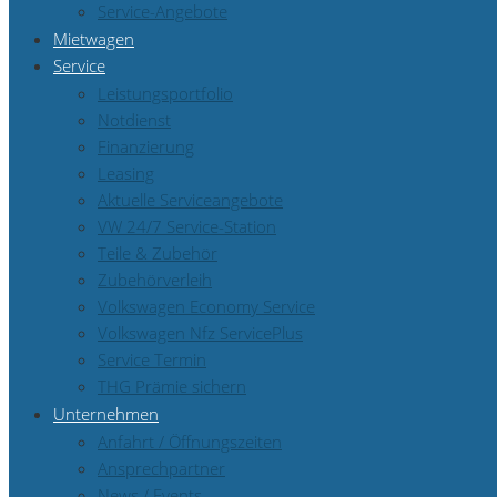
Service-Angebote
Mietwagen
Service
Leistungsportfolio
Notdienst
Finanzierung
Leasing
Aktuelle Serviceangebote
VW 24/7 Service-Station
Teile & Zubehör
Zubehörverleih
Volkswagen Economy Service
Volkswagen Nfz ServicePlus
Service Termin
THG Prämie sichern
Unternehmen
Anfahrt / Öffnungszeiten
Ansprechpartner
News / Events