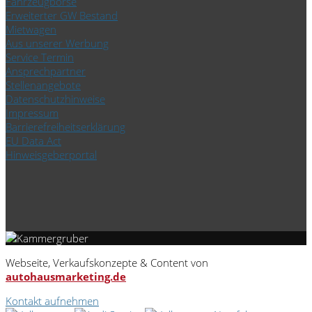
Fahrzeugbörse
Erweiterter GW Bestand
Mietwagen
Aus unserer Werbung
Service Termin
Ansprechpartner
Stellenangebote
Datenschutzhinweise
Impressum
Barrierefreiheitserklärung
EU Data Act
Hinweisgeberportal
Webseite, Verkaufskonzepte & Content von
autohausmarketing.de
Kontakt aufnehmen