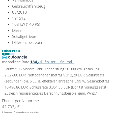
Van/Minibus
Gebrauchtfahrzeug
08/2013
191512
103 kW (140 PS)
Diesel
Schaltgetriebe
Differenzbesteuert
Fairer Preis
monatliche Rate
184,- €
fin. mtl.
fin. mtl.
Laufzeit 36 Monate, jährl. Fahrleistung 10.000 km, Anzahlung
2.327,80 EUR, Nettodarlehensbetrag 9.312,20 EUR, Sollzinssatz
(gebunden) p.a. 5,83 %, effektiver Jahreszins 5,99 %, Gesamtbetrag
10.490,86 EUR, Schlussrate 3.851,38 EUR (Bonität vorausgesetzt).
Zugleich repräsentatives Berechnungsbeispiel gem. PAngV.
Ehemaliger Neupreis*
42.793,- €
Unser Angebotspreis: