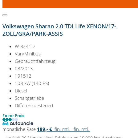
Volkswagen Sharan 2.0 TDI Life XENON/17-
ZOLL/GRA/PARK-ASSIS
W-3241D
Van/Minibus
Gebrauchtfahrzeug
08/2013
191512
103 kW (140 PS)
Diesel
Schaltgetriebe
Differenzbesteuert
Fairer Preis
monatliche Rate
189,- €
fin. mtl.
fin. mtl.
Laufzeit 36 Monate, jährl. Fahrleistung 10.000 km, Anzahlung