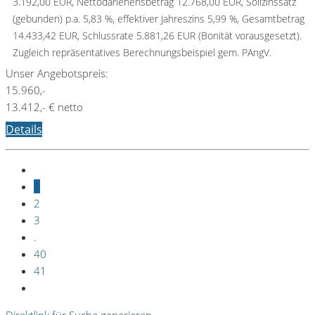
3.192,00 EUR, Nettodarlehensbetrag 12.768,00 EUR, Sollzinssatz
(gebunden) p.a. 5,83 %, effektiver Jahreszins 5,99 %, Gesamtbetrag
14.433,42 EUR, Schlussrate 5.881,26 EUR (Bonität vorausgesetzt).
Zugleich repräsentatives Berechnungsbeispiel gem. PAngV.
Unser Angebotspreis:
15.960,-
13.412,- € netto
Details
1
2
3
.
40
41