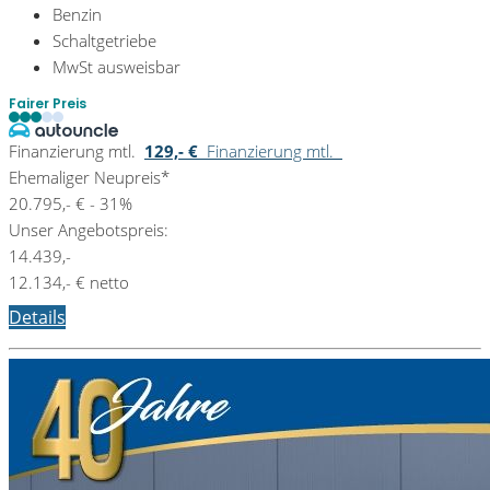
Benzin
Schaltgetriebe
MwSt ausweisbar
Fairer Preis
Finanzierung mtl.
129,- €
Finanzierung mtl.
Ehemaliger Neupreis*
20.795,- €
- 31%
Unser Angebotspreis:
14.439,-
12.134,- € netto
Details