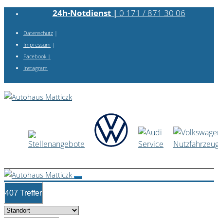
24h-Notdienst |
0 171 / 871 30 06
Datenschutz
|
Impressum
|
Facebook
|
Instagram
407 Treffer