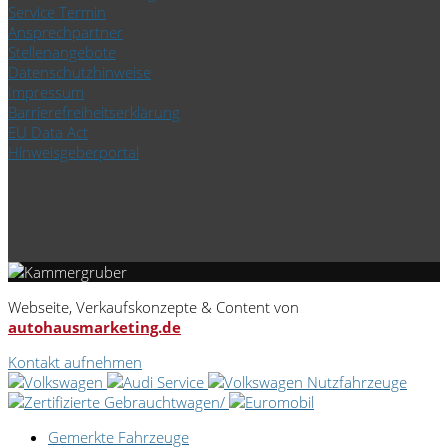
Service Termin
Ansprechpartner
Stellenangebote
Datenschutzhinweise
Impressum
Barrierefreiheitserklärung
EU Data Act
Hinweisgeberportal
Webseite, Verkaufskonzepte & Content von
autohausmarketing.de
Kontakt aufnehmen
Gemerkte Fahrzeuge