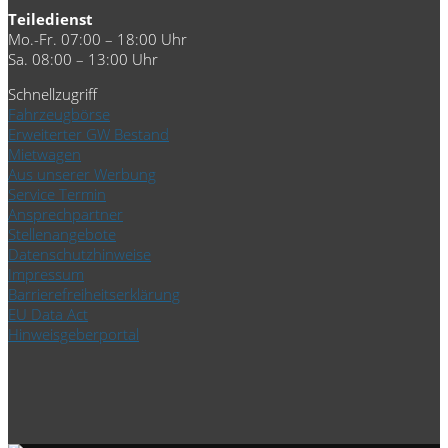
Teiledienst
Mo.-Fr. 07:00 – 18:00 Uhr
Sa. 08:00 – 13:00 Uhr
Schnellzugriff
Fahrzeugbörse
Erweiterter GW Bestand
Mietwagen
Aus unserer Werbung
Service Termin
Ansprechpartner
Stellenangebote
Datenschutzhinweise
Impressum
Barrierefreiheitserklärung
EU Data Act
Hinweisgeberportal