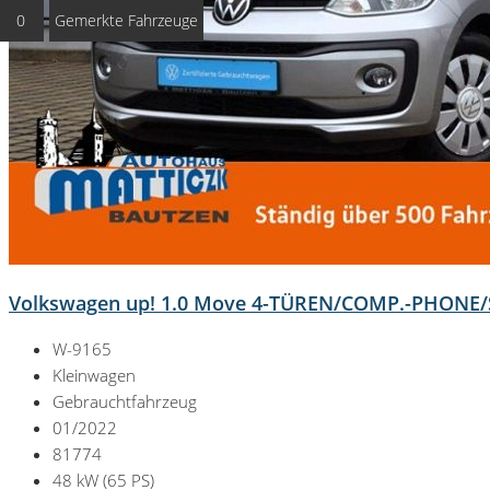
0
Gemerkte Fahrzeuge
Volkswagen up! 1.0 Move 4-TÜREN/COMP.-PHON
W-9165
Kleinwagen
Gebrauchtfahrzeug
01/2022
81774
48 kW (65 PS)