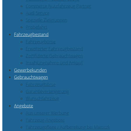
Commerce Nutzfahrzeug Partner
Audi Service
Spezielle Zielgruppen
Probefahrt
Fahrzeugbestand
Fahrzeugbörse
Erweiterter Fahrzeugbestand
Zertifizierte Gebrauchtwagen
Inzahlungnahme und Ankauf
Gewerbekunden
Gebrauchtwagen
Fahrzeugbörse
Garantieverlängerung
Wunschfahrzeug
Angebote
Aus unserer Werbung
Fahrzeug-Angebote
Fahrzeugpflege / Aufbereitung bei Matticzk