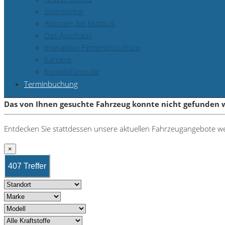
Sponsoring
Aktionen bei Matticzk
Das Autohaus
Interaktive Firmenbroschüre
Karriere
Kontaktformular
Terminbuchung
Das von Ihnen gesuchte Fahrzeug konnte nicht gefunden 
Entdecken Sie stattdessen unsere aktuellen Fahrzeugangebote we
×
407 Treffer