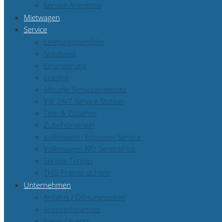
Service-Angebote
Mietwagen
Service
Leistungsportfolio
Notdienst
Finanzierung
Leasing
Aktuelle Serviceangebote
VW 24/7 Service-Station
Teile & Zubehör
Zubehörverleih
Volkswagen Economy Service
Volkswagen Nfz ServicePlus
Service Termin
THG Prämie sichern
Unternehmen
Anfahrt / Öffnungszeiten
Ansprechpartner
News / Events