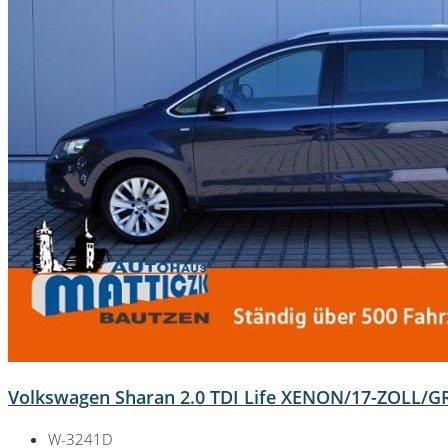
Volkswagen Sharan 2.0 TDI Life XENON/17-ZOLL/
W-3241D